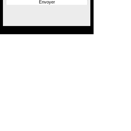
Envoyer
© 2021 par Artis
Pique
et Colegram